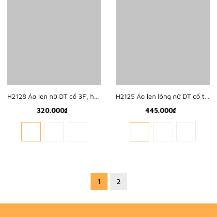
H2128 Áo len nữ DT cổ 3F, hở vai
H2125 Áo len lông nữ DT cổ tim viền
320.000₫
445.000₫
1
2