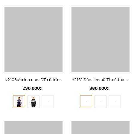
N2108 Áo len nam DT cổ tròn kẻ
H2131 Đầm len nữ TL cổ tròn, xẻ tà
290.000₫
380.000₫