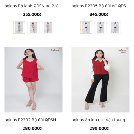
hqlens Bộ lanh QDSN áo 2 lớp M-XL B2327
hqlens B2305 Bộ đũi nữ QĐSN thêu hoa M-XL
355.000₫
345.000₫
hqlens B2302 Bộ đũi QĐSN nối vạt, cổ tim sau M-XL
hqlens Áo len gile vặn thừng tà cao thấp H2337
280.000₫
299.000₫