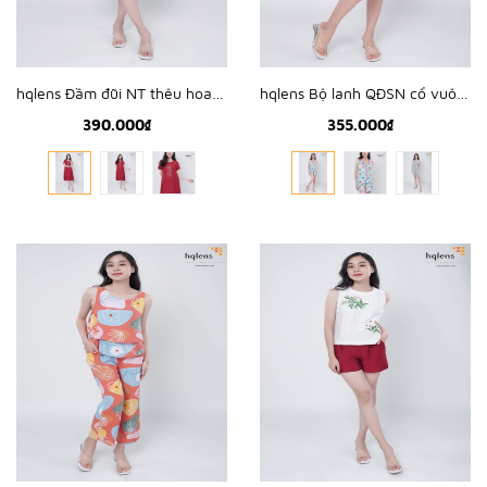
hqlens Đầm đũi NT thêu hoa ngực M-XL D2302
hqlens Bộ lanh QĐSN cổ vuông mí viền M-XL B2324
390.000₫
355.000₫