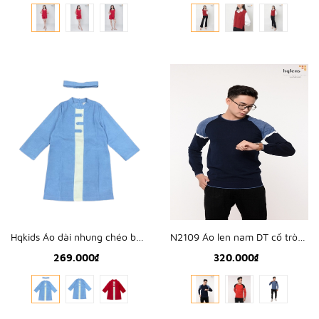
Hqkids Áo dài nhung chéo bé trai phối cúc ngực TG2306
N2109 Áo len nam DT cổ tròn, phối vai
269.000₫
320.000₫