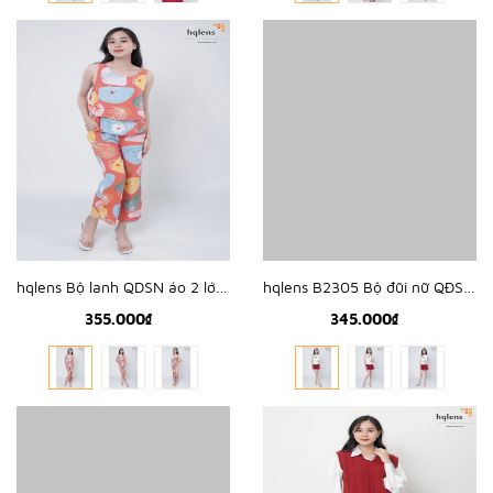
hqlens Bộ lanh QDSN áo 2 lớp M-XL B2327
hqlens B2305 Bộ đũi nữ QĐSN thêu hoa M-XL
355.000₫
345.000₫