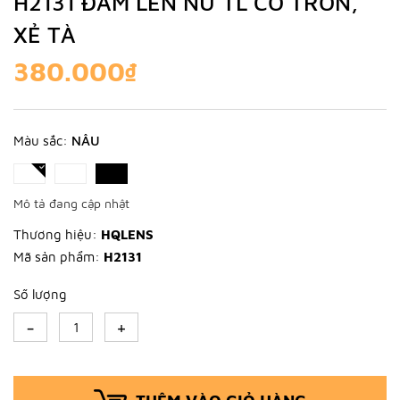
H2131 ĐẦM LEN NỮ TL CỔ TRÒN,
XẺ TÀ
380.000₫
Màu sắc:
NÂU
Mô tả đang cập nhật
Thương hiệu:
HQLENS
Mã sản phẩm:
H2131
Số lượng
-
+