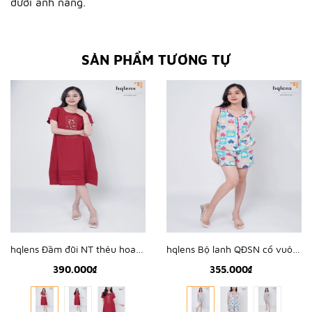
dưới ánh nắng.
SẢN PHẨM TƯƠNG TỰ
hqlens Đầm đũi NT thêu hoa ngực M-XL D2302
hqlens Bộ lanh QĐSN cổ vuông mí viền M-XL B2324
390.000₫
355.000₫