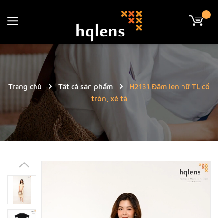
Trang chủ
Tất cả sản phẩm
H2131 Đầm len nữ TL cổ
tròn, xẻ tà