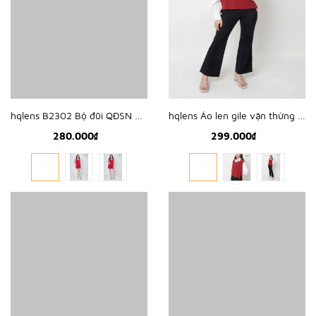
hqlens B2302 Bộ đũi QĐSN nối vạt, cổ tim sau M-XL
hqlens Áo len gile vặn thừng tà cao thấp H2337
280.000₫
299.000₫