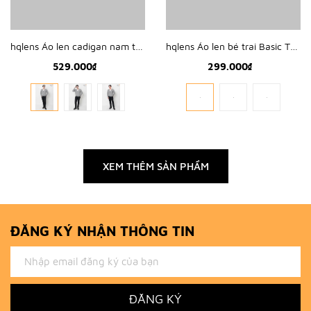
hqlens Áo len cadigan nam trơn N2311
hqlens Áo len bé trai Basic TN2304
529.000₫
299.000₫
XEM THÊM SẢN PHẨM
ĐĂNG KÝ NHẬN THÔNG TIN
ĐĂNG KÝ