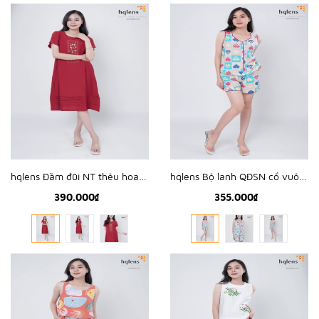
hqlens Đầm đũi NT thêu hoa ngực M-XL D2302
hqlens Bộ lanh QĐSN cổ vuông mí viền M-XL B2324
390.000₫
355.000₫