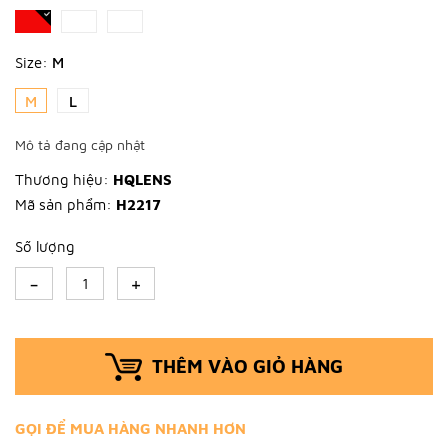
Size:
M
M
L
Mô tả đang cập nhật
Thương hiệu:
HQLENS
Mã sản phẩm:
H2217
Số lượng
-
+
THÊM VÀO GIỎ HÀNG
GỌI ĐỂ MUA HÀNG NHANH HƠN