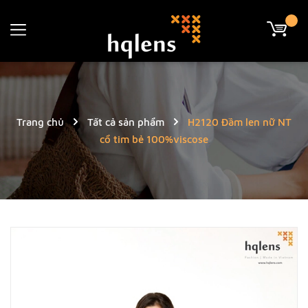
Trang chủ
Tất cả sản phẩm
H2120 Đầm len nữ NT
cổ tim bẻ 100%viscose