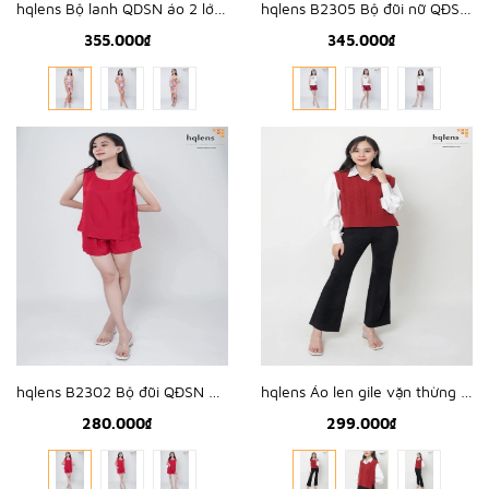
hqlens Bộ lanh QDSN áo 2 lớp M-XL B2327
hqlens B2305 Bộ đũi nữ QĐSN thêu hoa M-XL
355.000₫
345.000₫
hqlens B2302 Bộ đũi QĐSN nối vạt, cổ tim sau M-XL
hqlens Áo len gile vặn thừng tà cao thấp H2337
280.000₫
299.000₫