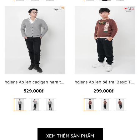
hqlens Áo len cadigan nam trơn N2311
hqlens Áo len bé trai Basic TN2304
529.000₫
299.000₫
XEM THÊM SẢN PHẨM